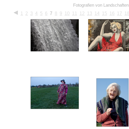
Fotografien von Landschafte
1
2
3
4
5
6
7
8
9
10
11
12
13
14
15
16
17
1